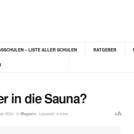
SSCHULEN – LISTE ALLER SCHULEN
RATGEBER
N
r in die Sauna?
A
uar 2024
in
Magazin
Lesezeit: 4 mins
A