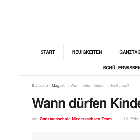
START
NEUIGKEITEN
GANZTAG
SCHÜLERWISSE
Startseite
»
Magazin
»
Wann dürfen Kinder in die Sauna?
Wann dürfen Kinde
von
Ganztagsschule Niedersachsen Team
15. Febr