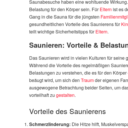
Saunabesuche haben eine wohltuende Wirkung. 
Belastung für den Körper sein. Für
Eltern
ist es 
Gang in die Sauna für die jüngsten
Familienmitgl
gesundheitlichen Vorteile des Saunierens für
Kin
teilt wichtige Sicherheitstipps für
Eltern
.
Saunieren: Vorteile & Belastu
Das Saunieren wird in vielen Kulturen für seine
Während die Vorteile des regelmäßigen Saunierens
Belastungen zu verstehen, die es für den Körper
beäugt wird, um sich den
Traum
der eigenen Fami
ausgewogene Betrachtung beider Seiten, um das 
vorteilhaft zu
gestalten
.
Vorteile des Saunierens
Schmerzlinderung:
Die Hitze hilft, Muskelvers